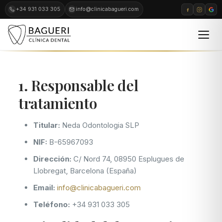
+34 931 033 305
info@clinicabagueri.com
1. Responsable del
tratamiento
Titular:
Neda Odontologia SLP
NIF:
B-65967093
Dirección:
C/ Nord 74, 08950 Esplugues de
Llobregat, Barcelona (España)
Email:
info@clinicabagueri.com
Teléfono:
+34 931 033 305