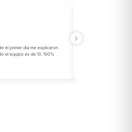
de el primer día me explicaron
Muy profesionales, amab
odo el equipo es de 10. 100%