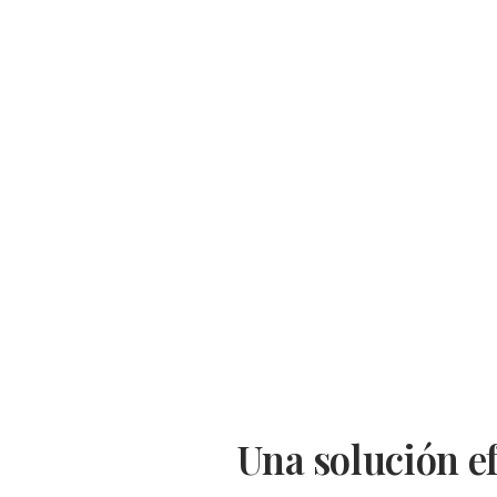
La odontología conservadora y la endodoncia permiten sa
dañados, eliminar el dolor y mantener las piezas dentales
mayor tiempo posible. Si presentas caries profundas, inf
molestias dentales y quieres preservar la salud de tu boca
una valoración en nuestra clínica de Esplugues de Llobre
Primera consulta gratuita.
Una solución ef