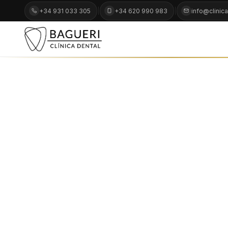
+34 931 033 305
+34 620 990 983
info@clinic
Odontología
conservadora y
endodoncia