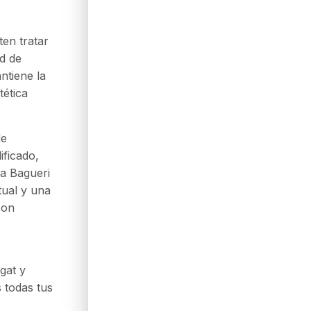
en tratar
ad de
ntiene la
tética
de
ificado,
ca Bagueri
tual y una
con
gat y
 todas tus