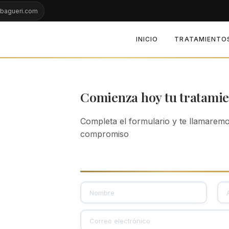
abagueri.com
INICIO
TRATAMIENTO
Comienza hoy tu tratami
Completa el formulario y te llamaremos
compromiso
N
m
o
e
m
n
Nombre
Ape
C
b
s
o
r
a